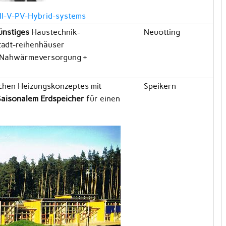
II-V-PV-Hybrid-systems
ünstiges
Haustechnik-
Neuötting
tadt-reihenhäuser
h, Nahwärmeversorgung +
ichen Heizungskonzeptes mit
Speikern
Saisonalem Erdspeicher
für einen