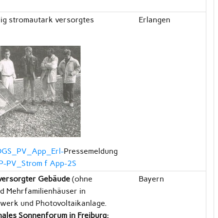
ig stromautark versorgtes
Erlangen
V-DGS_PV_App_Erl-
Pressemeldung
II-P-PV_Strom f App-2S
versorgter Gebäude
(ohne
Bayern
nd Mehrfamilienhäuser in
twerk und Photovoltaikanlage.
onales Sonnenforum in Freiburg: