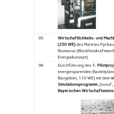
95
Wirtschaftlichkeits- und Mach
(250 WE)
des Marktes Pyrbau
Biomasse (Blockheizkraftwerk
Energiekonzept)
96
Durchführung des
1. Pilotpro
energiesparenden Bauleitplanu
Baugebiet, 110 WE) mit dem
s
Simulationsprogramm
„Gosol“,
Bayerischen Wirtschaftsminis