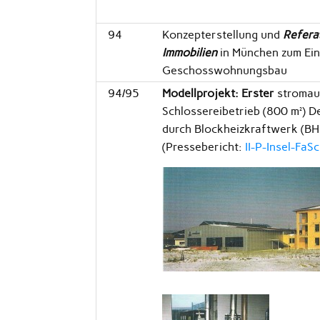
94
Konzepterstellung und
Refera
Immobilien
in München zum Ei
Geschosswohnungsbau
94/95
Modellprojekt: Erster
stromau
Schlossereibetrieb (800 m²) 
durch Blockheizkraftwerk (B
(Pressebericht:
II-P-Insel-FaS