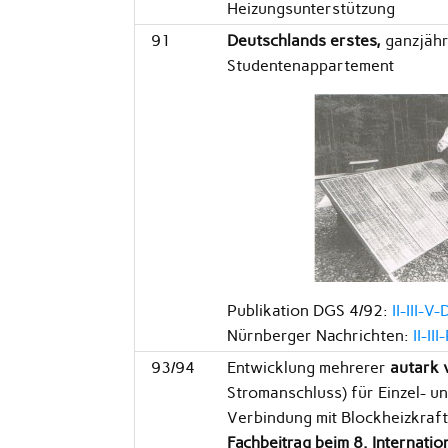
Heizungsunterstützung
91
Deutschlands erstes,
ganzjähr
Studentenappartement
Publikation DGS 4/92:
II-III-
Nürnberger Nachrichten:
II-I
93/94
Entwicklung mehrerer
autark 
Stromanschluss) für Einzel- u
Verbindung mit Blockheizkraf
Fachbeitrag beim 8. Internati