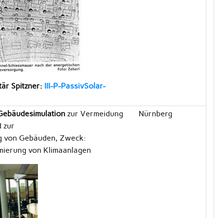
tär Spitzner:
III-P-PassivSolar-
Gebäudesimulation
zur Vermeidung
Nürnberg
 zur
g von Gebäuden, Zweck:
mierung von Klimaanlagen