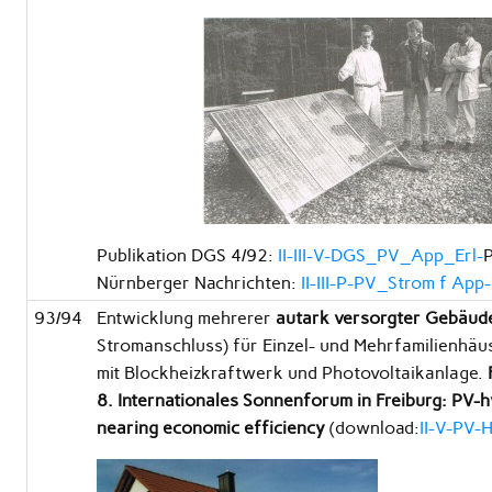
Publikation DGS 4/92:
II-III-V-DGS_PV_App_Erl-
Nürnberger Nachrichten:
II-III-P-PV_Strom f App
93/94
Entwicklung mehrerer
autark versorgter Gebäud
Stromanschluss) für Einzel- und Mehrfamilienhäu
mit Blockheizkraftwerk und Photovoltaikanlage.
8. Internationales Sonnenforum in Freiburg: PV-
nearing economic efficiency
(download:
II-V-PV-