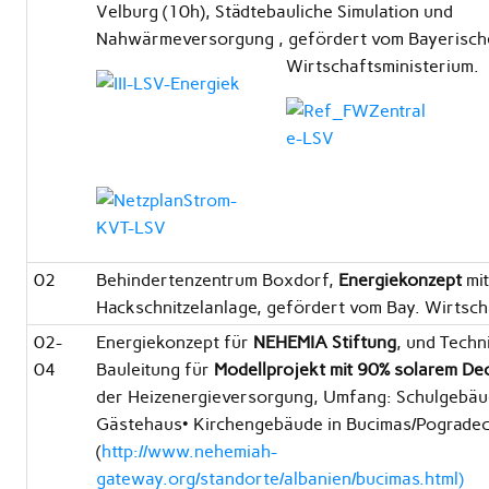
Velburg (10h), Städtebauliche Simulation und
Nahwärmeversorgung , gefördert vom Bayerisc
Wirtschaftsministerium.
02
Behindertenzentrum Boxdorf,
Energiekonzept
mi
Hackschnitzelanlage, gefördert vom Bay. Wirtsch
02-
Energiekonzept für
NEHEMIA Stiftung
, und Techn
04
Bauleitung für
Modellprojekt mit 90% solarem De
der Heizenergieversorgung, Umfang: Schulgebäud
Gästehaus• Kirchengebäude in Bucimas/Pograde
(
http://www.nehemiah-
gateway.org/standorte/albanien/bucimas.html)