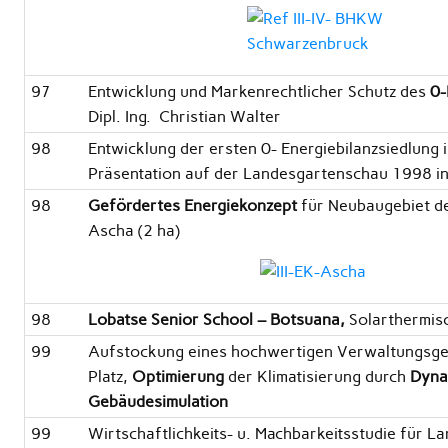
97
Entwicklung und Markenrechtlicher Schutz des
0-
Dipl. Ing. Christian Walter
98
Entwicklung der ersten 0- Energiebilanzsiedlung 
Präsentation auf der Landesgartenschau 1998 i
98
Gefördertes Energiekonzept
für Neubaugebiet d
Ascha (2 ha)
98
Lobatse Senior School – Botsuana,
Solarthermis
99
Aufstockung eines hochwertigen Verwaltungsge
Platz,
Optimierung
der Klimatisierung durch
Dyna
Gebäudesimulation
99
Wirtschaftlichkeits- u. Machbarkeitsstudie für L