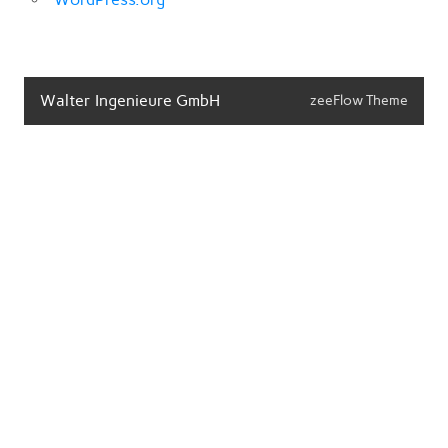
Walter Ingenieure GmbH
zeeFlow Theme