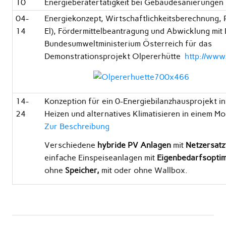
10
Energieberatertätigkeit bei Gebäudesanierungen
04-
Energiekonzept, Wirtschaftlichkeitsberechnung, 
14
El), Fördermittelbeantragung und Abwicklung mit 
Bundesumweltministerium Österreich für das
Demonstrationsprojekt Olpererhütte
http://www
14-
Konzeption für ein 0-Energiebilanzhausprojekt in
24
Heizen und alternatives Klimatisieren in einem Mo
Zur Beschreibung
Verschiedene
hybride PV Anlagen
mit
Netzersatz
einfache Einspeiseanlagen mit
Eigenbedarfsopti
ohne
Speicher,
mit oder ohne Wallbox.