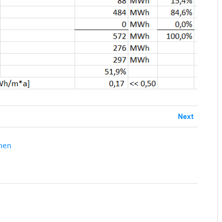
Next
nen